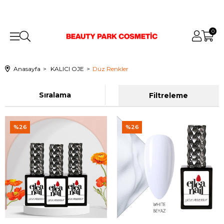
0
Anasayfa
KALICI OJE
Düz Renkler
Sıralama
Filtreleme
%26
%26