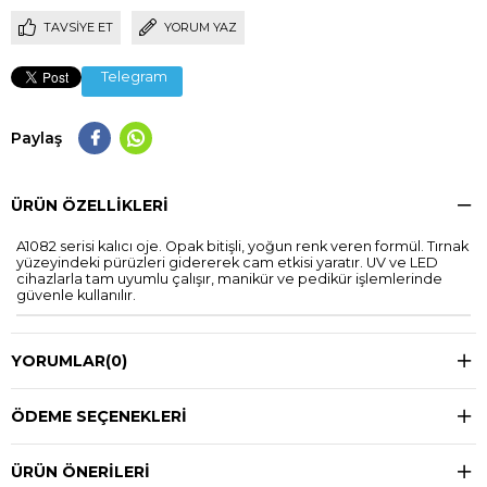
TAVSIYE ET
YORUM YAZ
Telegram
Paylaş
ÜRÜN ÖZELLIKLERI
A1082 serisi kalıcı oje. Opak bitişli, yoğun renk veren formül. Tırnak
yüzeyindeki pürüzleri gidererek cam etkisi yaratır. UV ve LED
cihazlarla tam uyumlu çalışır, manikür ve pedikür işlemlerinde
güvenle kullanılır.
YORUMLAR
(0)
ÖDEME SEÇENEKLERI
ÜRÜN ÖNERILERI