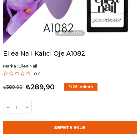
Ellea Nail Kalıcı Oje A1082
Marka
:
Ellea Nail
0.0
₺289,90
₺389,90
%
26
İndirim