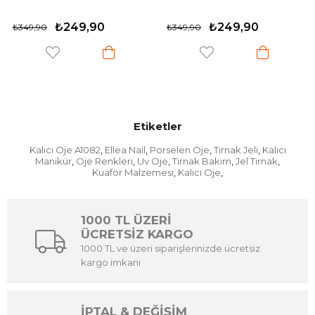
₺249,90
₺249,90
₺349,90
₺349,90
Etiketler
Kalıcı Oje A1082
Ellea Nail
Porselen Oje
Tırnak Jeli
Kalıcı
,
,
,
,
Manikür
Oje Renkleri
Uv Oje
Tırnak Bakım
Jel Tırnak
,
,
,
,
,
Kuaför Malzemesi
Kalıcı Oje
,
,
1000 TL ÜZERİ
ÜCRETSİZ KARGO
1000 TL ve üzeri siparişlerinizde ücretsiz
kargo imkanı
İPTAL & DEĞİŞİM