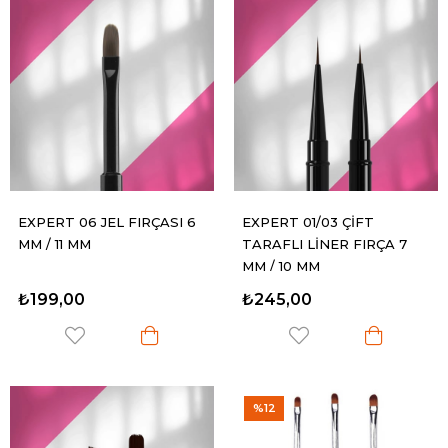
EXPERT 06 JEL FIRÇASI 6
EXPERT 01/03 ÇİFT
MM / 11 MM
TARAFLI LİNER FIRÇA 7
MM / 10 MM
₺199,00
₺245,00
%12