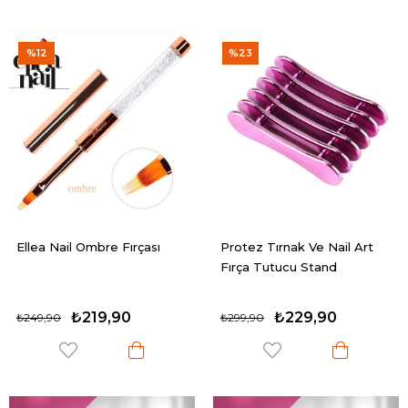
%12
%23
Ellea Nail Ombre Fırçası
Protez Tırnak Ve Nail Art
Fırça Tutucu Stand
₺219,90
₺229,90
₺249,90
₺299,90