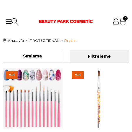
0
Anasayfa
PROTEZ TIRNAK
Fırçalar
Sıralama
Filtreleme
%8
%8