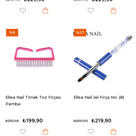
%9
%27
Ellea Nail Tırnak Toz Fırçası
Ellea Nail Jel Fırça No: (8)
Pembe
₺199,90
₺219,90
₺219,90
₺299,90