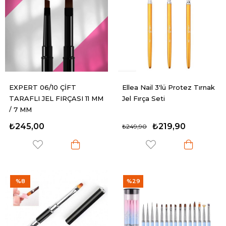
EXPERT 06/10 ÇİFT
Ellea Nail 3'lü Protez Tırnak
TARAFLI JEL FIRÇASI 11 MM
Jel Fırça Seti
/ 7 MM
₺245,00
₺219,90
₺249,90
%8
%29