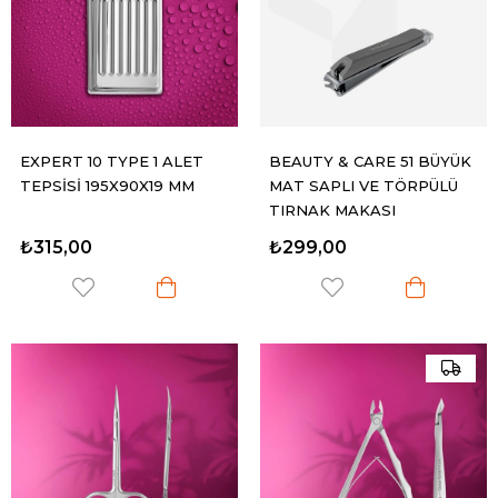
EXPERT 10 TYPE 1 ALET
BEAUTY & CARE 51 BÜYÜK
TEPSİSİ 195X90X19 MM
MAT SAPLI VE TÖRPÜLÜ
TIRNAK MAKASI
₺315,00
₺299,00