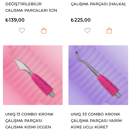
DEĞİŞTİRİLEBİLİR
ÇALIŞMA PARÇASI (HALKA)
ÇALIŞMA PARÇALARI İÇİN
KRONK SAPI GRİ
₺139,00
₺225,00
UNIQ 13 COMBO KRONK
UNIQ 33 COMBO KRONK
ÇALIŞMA PARÇASI
ÇALIŞMA PARÇASI YARIM
ÇALIŞMA KISMI ÜÇGEN
KÜRE UÇLU KÜRET