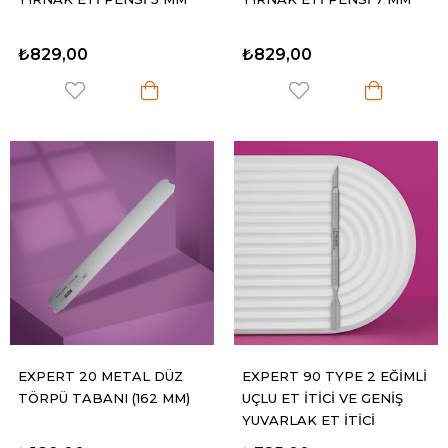
₺829,00
₺829,00
EXPERT 20 METAL DÜZ
EXPERT 90 TYPE 2 EĞİMLİ
TÖRPÜ TABANI (162 MM)
UÇLU ET İTİCİ VE GENİŞ
YUVARLAK ET İTİCİ