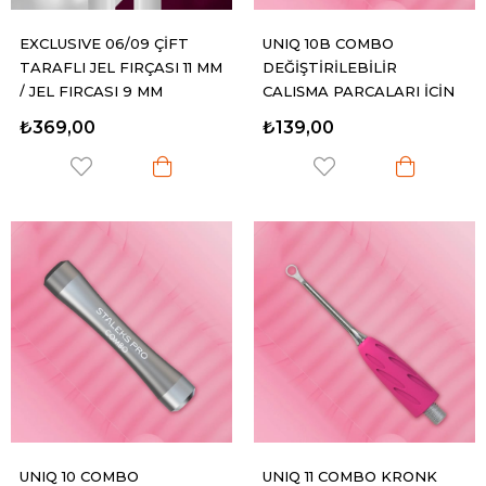
EXCLUSIVE 06/09 ÇİFT
UNIQ 10B COMBO
TARAFLI JEL FIRÇASI 11 MM
DEĞİŞTİRİLEBİLİR
/ JEL FIRÇASI 9 MM
ÇALIŞMA PARÇALARI İÇİN
KRONK SAPI SİYAH
₺369,00
₺139,00
UNIQ 10 COMBO
UNIQ 11 COMBO KRONK