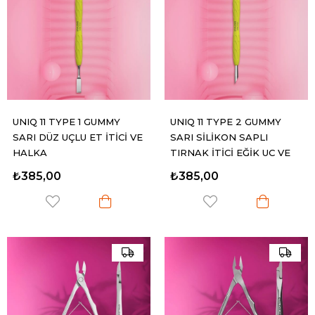
UNIQ 11 TYPE 1 GUMMY
UNIQ 11 TYPE 2 GUMMY
SARI DÜZ UÇLU ET İTİCİ VE
SARI SİLİKON SAPLI
HALKA
TIRNAK İTİCİ EĞİK UÇ VE
HALKA
₺385,00
₺385,00