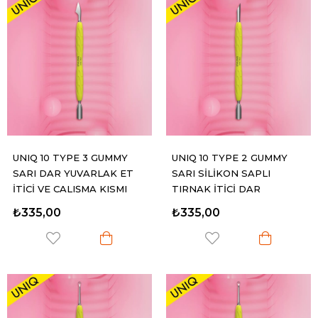
UNIQ 10 TYPE 3 GUMMY
UNIQ 10 TYPE 2 GUMMY
SARI DAR YUVARLAK ET
SARI SİLİKON SAPLI
İTİCİ VE ÇALIŞMA KISMI
TIRNAK İTİCİ DAR
ÜÇGEN OLAN ET İTİCİ
YUVARLAK UÇ VE EĞİK UÇ
₺335,00
₺335,00