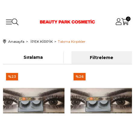
0
Anasayfa
İPEK KİRPİK
Takma Kirpikler
Sıralama
Filtreleme
%23
%26