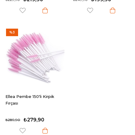
%3
Ellea Pembe 150'li Kirpik
Fırçası
₺279,90
₺289,90