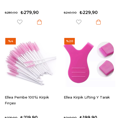
₺279,90
₺229,90
₺289,90
₺249,90
%4
%20
Ellea Pembe 100'lü Kirpik
Ellea Kirpik Lifting Y Tarak
Fırçası
₺219,90
₺199,90
₺229,90
₺249,90