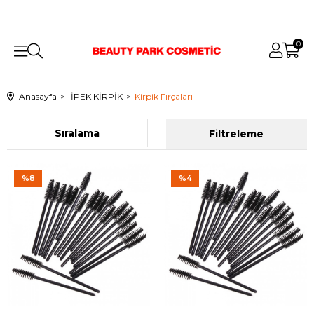
0
Anasayfa
İPEK KİRPİK
Kirpik Fırçaları
Sıralama
Filtreleme
%8
%4