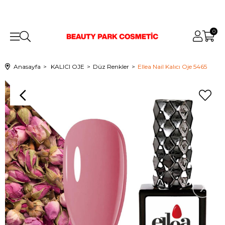
0
Anasayfa
KALICI OJE
Düz Renkler
Ellea Nail Kalıcı Oje 5465
›