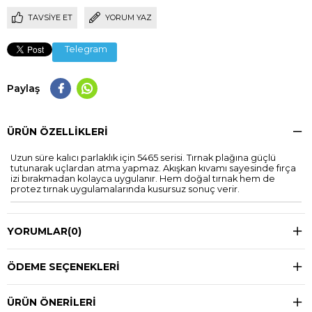
TAVSIYE ET
YORUM YAZ
Telegram
Paylaş
ÜRÜN ÖZELLIKLERI
Uzun süre kalıcı parlaklık için 5465 serisi. Tırnak plağına güçlü
tutunarak uçlardan atma yapmaz. Akışkan kıvamı sayesinde fırça
izi bırakmadan kolayca uygulanır. Hem doğal tırnak hem de
protez tırnak uygulamalarında kusursuz sonuç verir.
YORUMLAR
(0)
ÖDEME SEÇENEKLERI
ÜRÜN ÖNERILERI