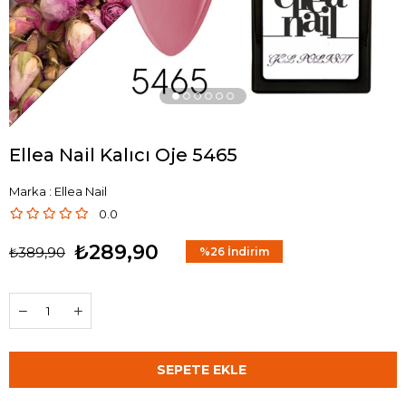
Ellea Nail Kalıcı Oje 5465
Marka
:
Ellea Nail
0.0
₺289,90
₺389,90
%
26
İndirim