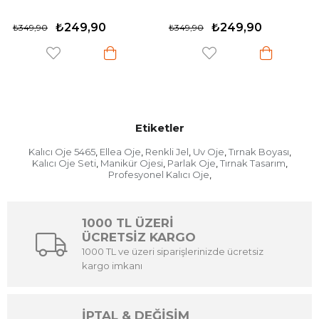
₺249,90
₺249,90
90
₺349,90
₺349,90
Etiketler
Kalıcı Oje 5465
Ellea Oje
Renkli Jel
Uv Oje
Tırnak Boyası
,
,
,
,
,
Kalıcı Oje Seti
Manikür Ojesi
Parlak Oje
Tırnak Tasarım
,
,
,
,
Profesyonel Kalıcı Oje
,
1000 TL ÜZERİ
ÜCRETSİZ KARGO
1000 TL ve üzeri siparişlerinizde ücretsiz
kargo imkanı
İPTAL & DEĞİŞİM