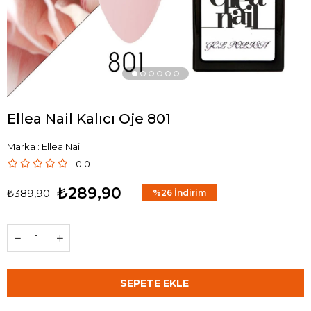
Ellea Nail Kalıcı Oje 801
Marka
:
Ellea Nail
0.0
₺289,90
₺389,90
%
26
İndirim