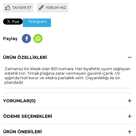
TAVSIYE ET
YORUM YAZ
Telegram
Paylaş
ÜRÜN ÖZELLIKLERI
Zamansız bir klasik olan 801 numara. Her kıyafetle uyum sağlayan
estetik ton. Tırnak plağına zarar vermeyen güvenli içerik. UV
ışığında hızlı kurur ve ekstra parlaklık verir. Dayanıklılığı ile ön
plandadır.
YORUMLAR
(0)
ÖDEME SEÇENEKLERI
ÜRÜN ÖNERILERI