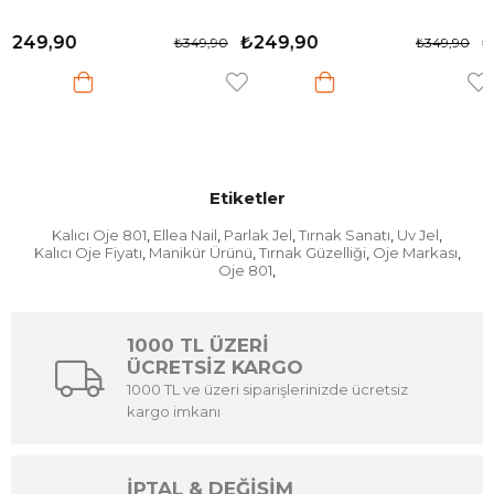
₺249,90
₺249,90
₺349,90
₺349,90
Etiketler
Kalıcı Oje 801
Ellea Nail
Parlak Jel
Tırnak Sanatı
Uv Jel
,
,
,
,
,
Kalıcı Oje Fiyatı
Manikür Ürünü
Tırnak Güzelliği
Oje Markası
,
,
,
,
Oje 801
,
1000 TL ÜZERİ
ÜCRETSİZ KARGO
1000 TL ve üzeri siparişlerinizde ücretsiz
kargo imkanı
İPTAL & DEĞİŞİM