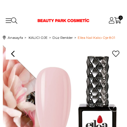
0
Anasayfa
KALICI OJE
Düz Renkler
Ellea Nail Kalıcı Oje 801
›