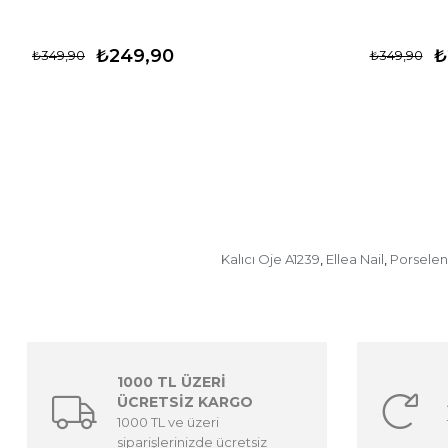
₺249,90
₺
₺349,90
₺349,90
Kalıcı Oje A1239
Ellea Nail
Porselen
,
,
1000 TL ÜZERİ
ÜCRETSİZ KARGO
1000 TL ve üzeri
siparişlerinizde ücretsiz