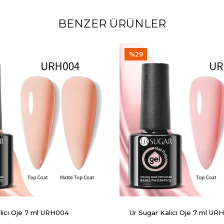
BENZER ÜRÜNLER
%29
lıcı Oje 7 ml URH004
Ur Sugar Kalıcı Oje 7 ml UR