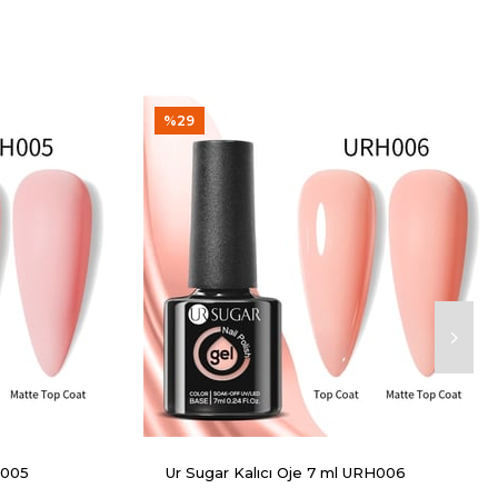
%29
H005
Ur Sugar Kalıcı Oje 7 ml URH006