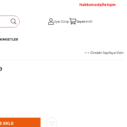
Hakkımızda
İletişim
Üye Girişi
Sepetim
0
AKIM
SETLER
< < Önceki Sayfaya Dön
9