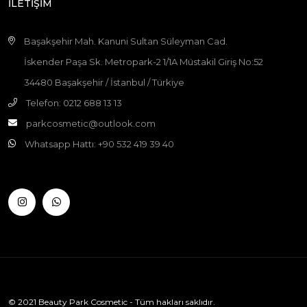
İLETİŞİM
Başakşehir Mah. Kanuni Sultan Süleyman Cad.
İskender Paşa Sk. Metropark-2 1/1A Müstakil Giriş No:52
34480 Başakşehir / İstanbul / Türkiye
Telefon: 0212 688 13 13
parkcosmetic@outlook.com
Whatsapp Hattı: +90 532 419 39 40
© 2021 Beauty Park Cosmetic - Tüm hakları saklıdır.