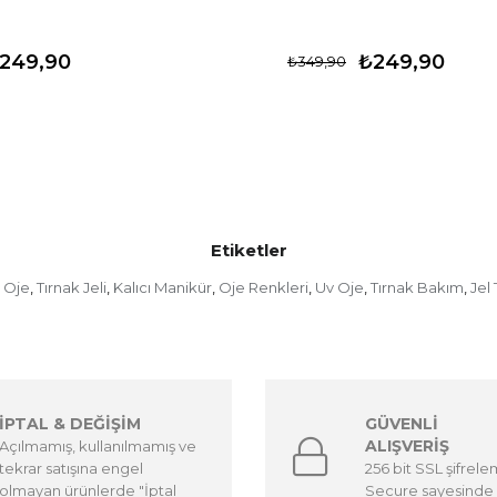
249,90
₺249,90
₺349,90
Etiketler
 Oje
Tırnak Jeli
Kalıcı Manikür
Oje Renkleri
Uv Oje
Tırnak Bakım
Jel 
,
,
,
,
,
,
İPTAL & DEĞİŞİM
GÜVENLİ
ALIŞVERİŞ
Açılmamış, kullanılmamış ve
tekrar satışına engel
256 bit SSL şifrel
olmayan ürünlerde "İptal
Secure sayesinde 