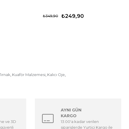
₺249,90
₺349,90
Tırnak
Kuaför Malzemesi
Kalıcı Oje
,
,
,
AYNI GÜN
KARGO
eme ve 3D
13:00'a kadar verilen
güvenli
siparişlerde Yurtiçi Kargo ile