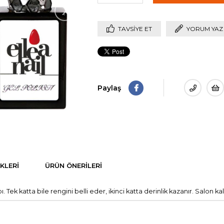
›
TAVSIYE ET
YORUM YAZ
Paylaş
KLERI
ÜRÜN ÖNERILERI
 Tek katta bile rengini belli eder, ikinci katta derinlik kazanır. Salon 