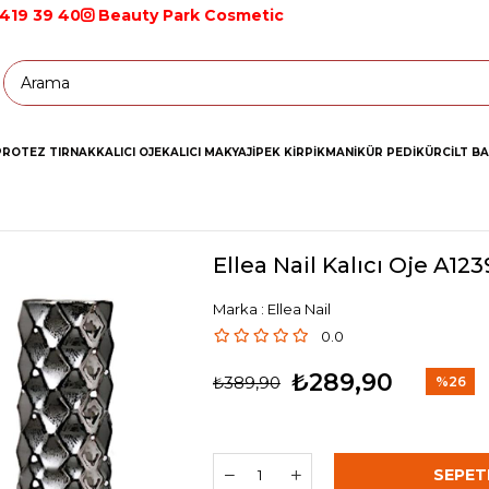
 419 39 40
Beauty Park Cosmetic
PROTEZ TIRNAK
KALICI OJE
KALICI MAKYAJ
İPEK KİRPİK
MANİKÜR PEDİKÜR
CİLT B
Ellea Nail Kalıcı Oje A123
Marka
:
Ellea Nail
0.0
₺289,90
₺389,90
%
26
İndirim