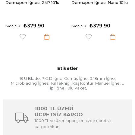
nesi 24P 10'lu
Dermapen İğnesi Nano 10'lu
P.C.D 19 U B
Microblading
50 Adet
79,90
₺379,90
₺55
₺499,90
₺599,90
Etiketler
19 U Blade
P.C.D İğne
Gümüş İğne
0.18mm İğne
,
,
,
,
Microblading İğnesi
Kıl Tekniği
Kaş Kontür
Manuel İğne
U
,
,
,
,
Tipi İğne
10lu Paket
,
,
1000 TL ÜZERİ
ÜCRETSİZ KARGO
1000 TL ve üzeri siparişlerinizde ücretsiz
kargo imkanı