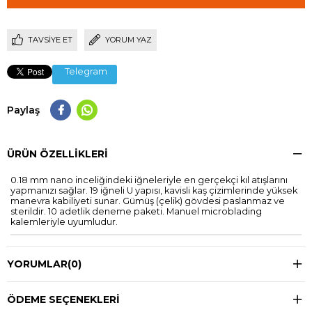
TAVSIYE ET
YORUM YAZ
Telegram
Paylaş
ÜRÜN ÖZELLIKLERI
0.18 mm nano inceliğindeki iğneleriyle en gerçekçi kıl atışlarını
yapmanızı sağlar. 19 iğneli U yapısı, kavisli kaş çizimlerinde yüksek
manevra kabiliyeti sunar. Gümüş (çelik) gövdesi paslanmaz ve
sterildir. 10 adetlik deneme paketi. Manuel microblading
kalemleriyle uyumludur.
YORUMLAR
(0)
ÖDEME SEÇENEKLERI