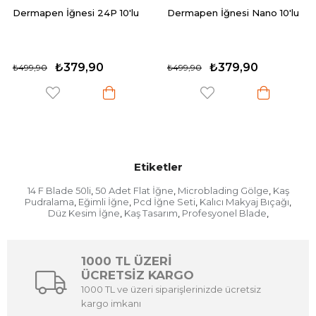
nesi 24P 10'lu
Dermapen İğnesi Nano 10'lu
P.C.D 19 U B
Microblading
10 Adet
79,90
₺379,90
₺229,90
₺499,90
Etiketler
14 F Blade 50li
50 Adet Flat İğne
Microblading Gölge
Kaş
,
,
,
Pudralama
Eğimli İğne
Pcd İğne Seti
Kalıcı Makyaj Bıçağı
,
,
,
,
Düz Kesim İğne
Kaş Tasarım
Profesyonel Blade
,
,
,
1000 TL ÜZERİ
ÜCRETSİZ KARGO
1000 TL ve üzeri siparişlerinizde ücretsiz
kargo imkanı