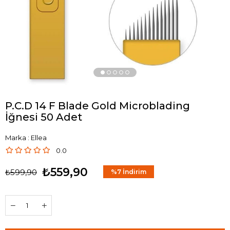
P.C.D 14 F Blade Gold Microblading
İğnesi 50 Adet
Marka
:
Ellea
0.0
₺559,90
₺599,90
%
7
İndirim