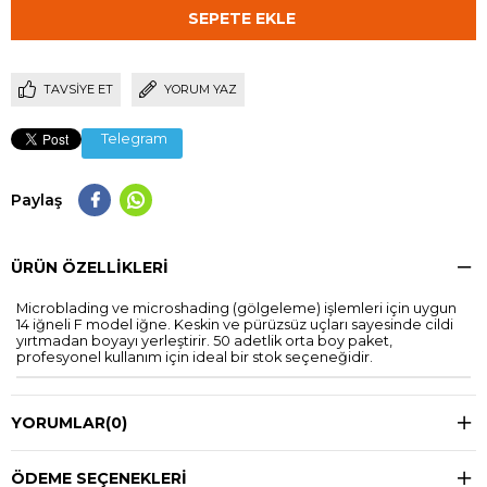
TAVSIYE ET
YORUM YAZ
Telegram
Paylaş
ÜRÜN ÖZELLIKLERI
Microblading ve microshading (gölgeleme) işlemleri için uygun
14 iğneli F model iğne. Keskin ve pürüzsüz uçları sayesinde cildi
yırtmadan boyayı yerleştirir. 50 adetlik orta boy paket,
profesyonel kullanım için ideal bir stok seçeneğidir.
YORUMLAR
(0)
ÖDEME SEÇENEKLERI