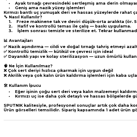
• Ayak tırnağı çevresindeki sertleşmiş ama derin olmayan 
• Geniş ama nazik yüzey işlemleri
Kırmızı bantlı uç yumuşak deri ve hassas yüzeylerde rahat ça
🔧 Nasıl Kullanılır?
1. Freze makinene tak ve deviri düşük–orta aralıkta (ör. 
2. Hafif ve kontrollü temas ile çalış — baskı uygulama.
3. İşlem sonrası temizle ve sterilize et. Tekrar kullanmad
📊 Avantajları
✅ Nazik aşındırma — cildi ve doğal tırnağı tahriş etmeyi azal
✅ Kontrollü temizlik — kütikül ve çevresi için ideal
✅ Dayanıklı yapı ve kolay sterilizasyon — uzun ömürlü kull
🧠 Ne İçin Kullanılmaz?
❌ Çok sert deriyi hızlıca çıkarmak için uygun değil
❌ Akrilik veya çok kalın ürün kaldırma işlemleri için kaba uçla
🛠️ Kullanım İpucu
• Eğer işinin çoğu sert deri veya kalın malzemeyi kaldırma
• Kırmızı uç ise daha çok detaylı ve hassas bölgelerde güven
SPUTNIK kalitesiyle, profesyonel sonuçlar artık çok daha kon
Ürün görselleri temsilidir. Sipariş kapsamında 1 adet ürün gö