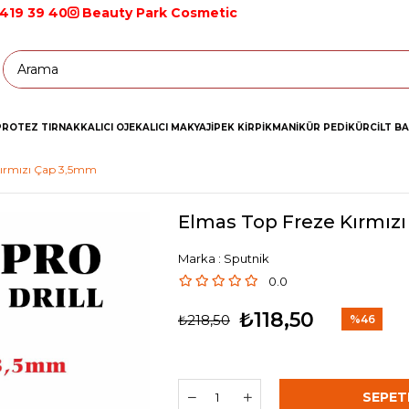
 419 39 40
Beauty Park Cosmetic
PROTEZ TIRNAK
KALICI OJE
KALICI MAKYAJ
İPEK KİRPİK
MANİKÜR PEDİKÜR
CİLT B
Kırmızı Çap 3,5mm
Elmas Top Freze Kırmız
Marka
:
Sputnik
0.0
₺118,50
₺218,50
%
46
İndirim