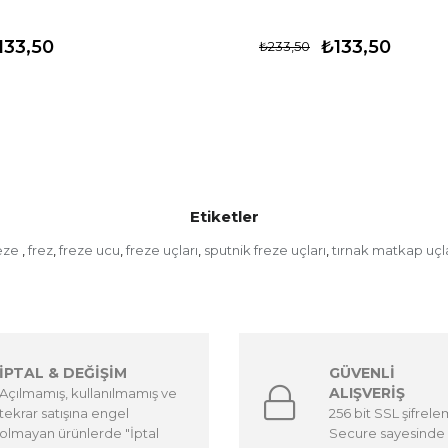
133,50
₺133,50
₺233,50
Etiketler
eze
frez
freze ucu
freze uçları
sputnik freze uçları
tırnak matkap uçla
,
,
,
,
,
İPTAL & DEĞİŞİM
GÜVENLİ
ALIŞVERİŞ
Açılmamış, kullanılmamış ve
tekrar satışına engel
256 bit SSL şifrel
olmayan ürünlerde "İptal
Secure sayesinde 