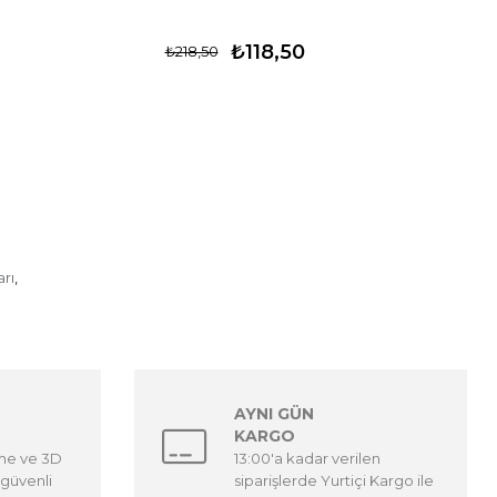
₺118,50
₺218,50
rı
,
AYNI GÜN
KARGO
eme ve 3D
13:00'a kadar verilen
güvenli
siparişlerde Yurtiçi Kargo ile