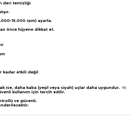
deri temizliği
lışır.
5.000–15.000 rpm) ayarla.
an önce hijyene dikkat et.
tır
anım
r kadar etkili değil
k ise, daha kaba (yeşil veya siyah) uçlar daha uygundur. ￼
li kullanım için tercih edilir.
trollü ve güvenli.
nderilecektir.