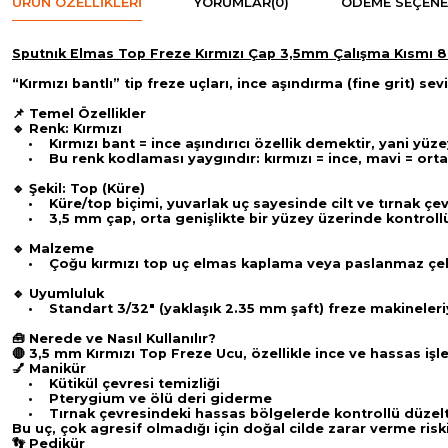
ÜRÜN ÖZELLIKLERI
YORUMLAR
(0)
ÖDEME SEÇENE
Sputnık Elmas Top Freze Kırmızı Çap 3,5mm Çalışma Kısmı
“Kırmızı bantlı” tip freze uçları, ince aşındırma (fine grit) 
📌 Temel Özellikler
🔹 Renk: Kırmızı
• Kırmızı bant = ince aşındırıcı özellik demektir, yani yüze
• Bu renk kodlaması yaygındır: kırmızı = ince, mavi = orta,
🔹 Şekil: Top (Küre)
• Küre/top biçimi, yuvarlak uç sayesinde cilt ve tırnak çev
• 3,5 mm çap, orta genişlikte bir yüzey üzerinde kontroll
🔹 Malzeme
• Çoğu kırmızı top uç elmas kaplama veya paslanmaz çelik g
🔹 Uyumluluk
• Standart 3/32″ (yaklaşık 2.35 mm şaft) freze makineleriy
🧰 Nerede ve Nasıl Kullanılır?
🔴 3,5 mm Kırmızı Top Freze Ucu, özellikle ince ve hassas işl
💅 Manikür
• Kütikül çevresi temizliği
• Pterygium ve ölü deri giderme
• Tırnak çevresindeki hassas bölgelerde kontrollü düze
Bu uç, çok agresif olmadığı için doğal cilde zarar verme riski
👣 Pedikür