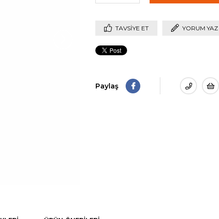
›
TAVSIYE ET
YORUM YAZ
Paylaş