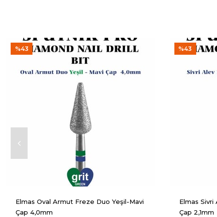
%43
%43
Elmas Oval Armut Freze Duo Yeşil-Mavi
Elmas Sivri
Çap 4,0mm
Çap 2,1mm