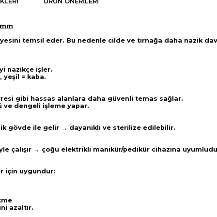
KLERI
ÜRÜN ÖNERILERI
 8mm
seviyesini temsil eder. Bu nedenle cilde ve tırnağa daha nazik 
yi nazikçe işler.
 yeşil = kaba.
resi gibi hassas alanlara daha güvenli temas sağlar.
ü ve dengeli işleme yapar.
övde ile gelir → dayanıklı ve sterilize edilebilir.
le çalışır → çoğu elektrikli manikür/pedikür cihazına uyumlud
er için uygundur:
ltme
ni azaltır.