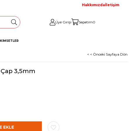
Hakkımızda
İletişim
Üye Girişi
Sepetim
0
AKIM
SETLER
< < Önceki Sayfaya Dön
ı Çap 3,5mm