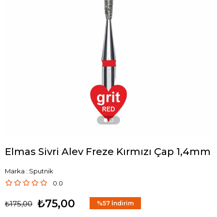
›
Elmas Sivri Alev Freze Kırmızı Çap 1,4mm
Marka
:
Sputnik
0.0
₺75,00
₺175,00
%
57
İndirim