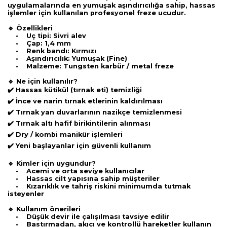
uygulamalarında en yumuşak aşındırıcılığa sahip, hassas
işlemler için kullanılan profesyonel freze ucudur.
🔹 Özellikleri
• Uç tipi: Sivri alev
• Çap: 1,4 mm
• Renk bandı: Kırmızı
• Aşındırıcılık: Yumuşak (Fine)
• Malzeme: Tungsten karbür / metal freze
🔹 Ne için kullanılır?
✔️ Hassas kütikül (tırnak eti) temizliği
✔️ İnce ve narin tırnak etlerinin kaldırılması
✔️ Tırnak yan duvarlarının nazikçe temizlenmesi
✔️ Tırnak altı hafif birikintilerin alınması
✔️ Dry / kombi manikür işlemleri
✔️ Yeni başlayanlar için güvenli kullanım
🔹 Kimler için uygundur?
• Acemi ve orta seviye kullanıcılar
• Hassas cilt yapısına sahip müşteriler
• Kızarıklık ve tahriş riskini minimumda tutmak
isteyenler
🔹 Kullanım önerileri
• Düşük devir ile çalışılması tavsiye edilir
• Bastırmadan, akıcı ve kontrollü hareketler kullanın