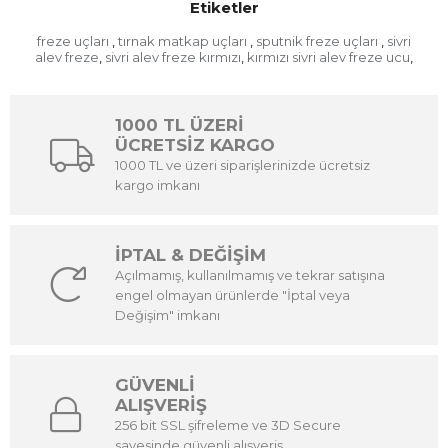
Etiketler
freze uçları
tırnak matkap uçları
sputnik freze uçları
sivri
,
,
,
alev freze
sivri alev freze kırmızı
kırmızı sivri alev freze ucu
,
,
,
1000 TL ÜZERİ
ÜCRETSİZ KARGO
1000 TL ve üzeri siparişlerinizde ücretsiz
kargo imkanı
İPTAL & DEĞİŞİM
Açılmamış, kullanılmamış ve tekrar satışına
engel olmayan ürünlerde "İptal veya
Değişim" imkanı
GÜVENLİ
ALIŞVERİŞ
256 bit SSL şifreleme ve 3D Secure
sayesinde güvenli alışveriş