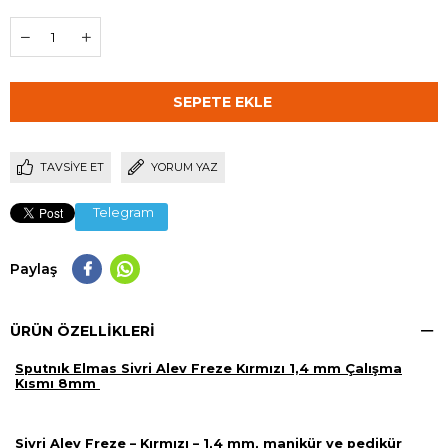
TAVSIYE ET
YORUM YAZ
Telegram
Paylaş
ÜRÜN ÖZELLIKLERI
Sputnık Elmas Sivri Alev Freze Kırmızı 1,4 mm Çalışma
Kısmı 8mm
Sivri Alev Freze – Kırmızı – 1,4 mm, manikür ve pedikür