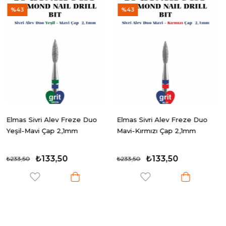
%43
%46
ze Duo
Elmas Sivri Alev Freze Duo
Elmas Oval Armut Fre
Mavi-Kırmızı Çap 2,1mm
Mavi Çap 4,0mm
₺133,50
₺118,50
₺233,50
₺218,50