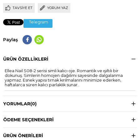
TAVSIYE ET
YORUM YAZ
Telegram
Paylaş
ÜRÜN ÖZELLIKLERI
Ellea Nail S08-2 serisi simli kalıcı oje. Romantik ve ışıltılı bir
dokunuş. Simlerin homojen dağılımı sayesinde dalgalanma
yapmaz. Esnek yapısı tırnak kırılmalarını minimize ederken,
haftalarca süren kalıcı parlaklık sunar.
YORUMLAR
(0)
ÖDEME SEÇENEKLERI
ÜRÜN ÖNERILERI