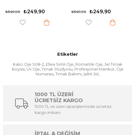
9,90
₺249,90
₺1.1
₺349,90
₺1.469,70
Etiketler
Kalıcı Oje S08-2
Ellea Simli Oje
Romantik Oje
Jel Tırnak
,
,
,
Boyası
Uv Oje
Tırnak Stüdyosu
Profesyonel Manikür
Oje
,
,
,
,
Numarası
Tırnak Bakımı
Işıltılı Jel
,
,
,
1000 TL ÜZERİ
ÜCRETSİZ KARGO
1000 TL ve üzeri siparişlerinizde ücretsiz
kargo imkanı
İPTAL & DEĞİŞİM