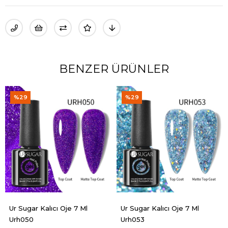
BENZER ÜRÜNLER
%29
%20
 Oje 7 Ml
Ur Sugar Kalıcı Oje 7 Ml
Ellea Nail 3'lü S
Urh053
Kalıcı Oje Seti