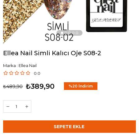
Ellea Nail Simli Kalıcı Oje S08-2
Marka
:
Ellea Nail
0.0
₺389,90
₺489,90
%
20
İndirim