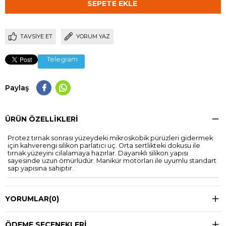
TAVSIYE ET
YORUM YAZ
Telegram
Paylaş
ÜRÜN ÖZELLIKLERI
Protez tırnak sonrası yüzeydeki mikroskobik pürüzleri gidermek
için kahverengi silikon parlatıcı uç. Orta sertlikteki dokusu ile
tırnak yüzeyini cilalamaya hazırlar. Dayanıklı silikon yapısı
sayesinde uzun ömürlüdür. Manikür motorları ile uyumlu standart
sap yapısına sahiptir.
YORUMLAR
(0)
ÖDEME SEÇENEKLERI