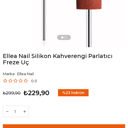
Ellea Nail Silikon Kahverengi Parlatıcı
Freze Uç
Marka
:
Ellea Nail
0.0
₺229,90
₺299,90
%
23
İndirim