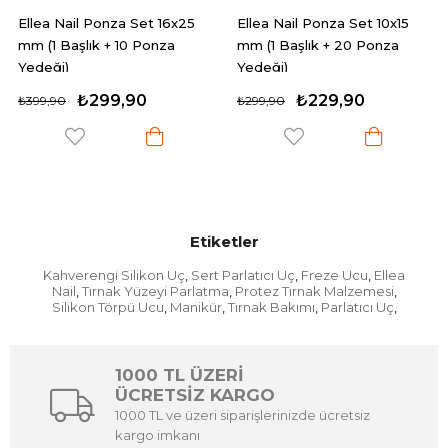
il Ponza Set 16x25
Ellea Nail Ponza Set 10x15
Ellea Nail
şlık + 10 Ponza
mm (1 Başlık + 20 Ponza
Başlık Me
Yedeği)
₺299,90
₺229,90
₺
₺299,90
₺399,90
Etiketler
Kahverengi Silikon Uç
Sert Parlatıcı Uç
Freze Ucu
Ellea
,
,
,
Nail
Tırnak Yüzeyi Parlatma
Protez Tırnak Malzemesi
,
,
,
Silikon Törpü Ucu
Manikür
Tırnak Bakımı
Parlatıcı Uç
,
,
,
,
1000 TL ÜZERİ
ÜCRETSİZ KARGO
1000 TL ve üzeri siparişlerinizde ücretsiz
kargo imkanı