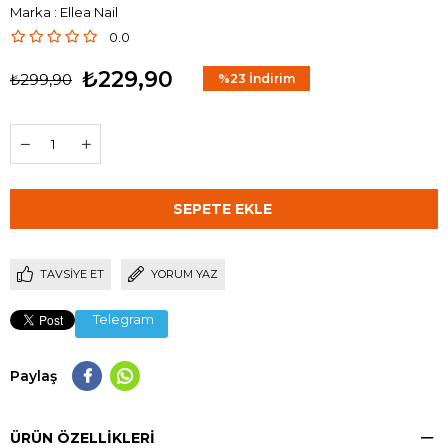
Marka
:
Ellea Nail
0.0
₺229,90
₺299,90
%
23
İndirim
TAVSIYE ET
YORUM YAZ
Telegram
Paylaş
ÜRÜN ÖZELLIKLERI