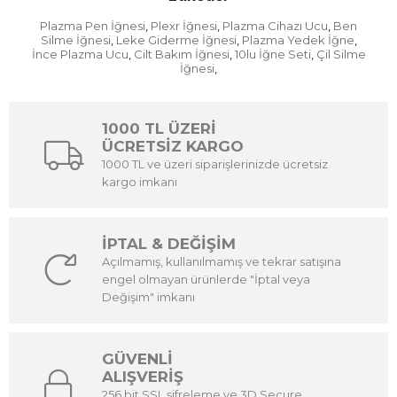
Plazma Pen İğnesi
Plexr İğnesi
Plazma Cihazı Ucu
Ben
,
,
,
Silme İğnesi
Leke Giderme İğnesi
Plazma Yedek İğne
,
,
,
İnce Plazma Ucu
Cilt Bakım İğnesi
10lu İğne Seti
Çil Silme
,
,
,
İğnesi
,
1000 TL ÜZERİ
ÜCRETSİZ KARGO
1000 TL ve üzeri siparişlerinizde ücretsiz
kargo imkanı
İPTAL & DEĞİŞİM
Açılmamış, kullanılmamış ve tekrar satışına
engel olmayan ürünlerde "İptal veya
Değişim" imkanı
GÜVENLİ
ALIŞVERİŞ
256 bit SSL şifreleme ve 3D Secure