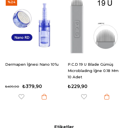
%7
n İğnesi Nano 10'lu
P.C.D 19 U Blade Gümüş
P.C.D 19
Microblading İğne 0.18 Mm
Microbla
10 Adet
50 Adet
₺379,90
₺229,90
₺599,90
Etiketler