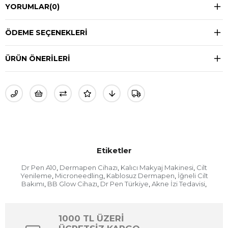
YORUMLAR
(0)
ÖDEME SEÇENEKLERI
ÜRÜN ÖNERILERI
Etiketler
Dr Pen A10
Dermapen Cihazı
Kalıcı Makyaj Makinesi
Cilt
,
,
,
Yenileme
Microneedling
Kablosuz Dermapen
İğneli Cilt
,
,
,
Bakımı
BB Glow Cihazı
Dr Pen Türkiye
Akne İzi Tedavisi
,
,
,
,
1000 TL ÜZERİ