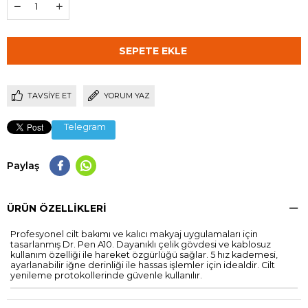
TAVSIYE ET
YORUM YAZ
Telegram
Paylaş
ÜRÜN ÖZELLIKLERI
Profesyonel cilt bakımı ve kalıcı makyaj uygulamaları için
tasarlanmış Dr. Pen A10. Dayanıklı çelik gövdesi ve kablosuz
kullanım özelliği ile hareket özgürlüğü sağlar. 5 hız kademesi,
ayarlanabilir iğne derinliği ile hassas işlemler için idealdir. Cilt
yenileme protokollerinde güvenle kullanılır.