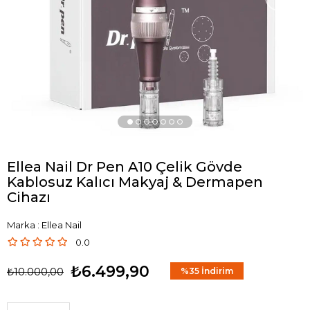
Ellea Nail Dr Pen A10 Çelik Gövde
Kablosuz Kalıcı Makyaj & Dermapen
Cihazı
Marka
:
Ellea Nail
0.0
₺6.499,90
₺10.000,00
%
35
İndirim