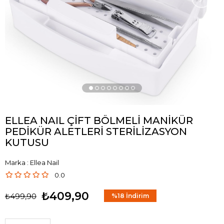
ELLEA NAIL ÇİFT BÖLMELİ MANİKÜR
PEDİKÜR ALETLERİ STERİLİZASYON
KUTUSU
Marka
:
Ellea Nail
0.0
₺409,90
₺499,90
%
18
İndirim