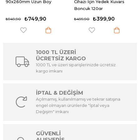
oy
Cihazı İçin Yedek Kuvars
Manikür Pedikür Aletl
Boncuk 120gr
Sterilizasyon Kutusu 
₺399,90
₺409,90
₺499,90
₺499,90
1000 TL ÜZERİ
ÜCRETSİZ KARGO
1000 TL ve üzeri siparişlerinizde ücretsiz
kargo imkanı
İPTAL & DEĞİŞİM
Açılmamış, kullanılmamış ve tekrar satışına
engel olmayan ürünlerde "İptal veya
Değişim" imkanı
GÜVENLİ
ALIŞVERİŞ