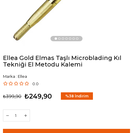
Ellea Gold Elmas Taşlı Microblading Kıl
Tekniği El Metodu Kalemi
Marka
:
Ellea
0.0
₺249,90
₺399,90
%
38
İndirim