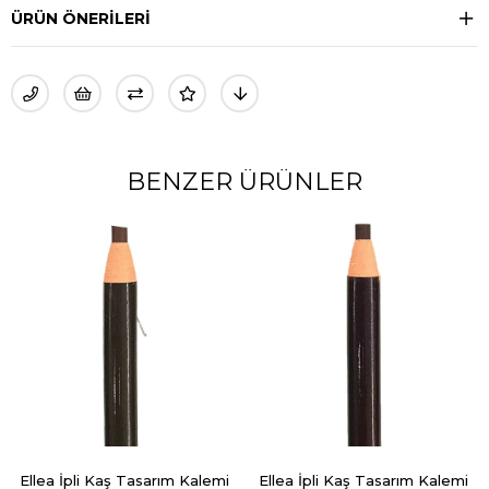
ÜRÜN ÖNERILERI
BENZER ÜRÜNLER
%38
aş Tasarım Kalemi
Ellea İpli Kaş Tasarım Kalemi
Ellea Rose Go