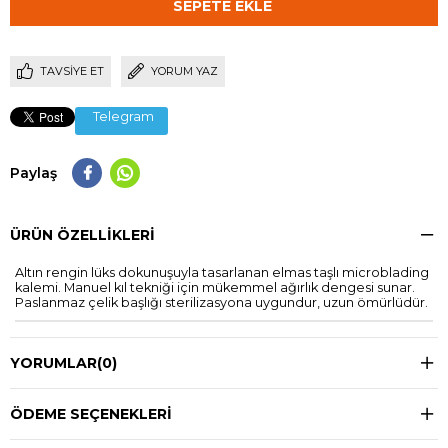
TAVSIYE ET
YORUM YAZ
Telegram
Paylaş
ÜRÜN ÖZELLIKLERI
Altın rengin lüks dokunuşuyla tasarlanan elmas taşlı microblading
kalemi. Manuel kıl tekniği için mükemmel ağırlık dengesi sunar.
Paslanmaz çelik başlığı sterilizasyona uygundur, uzun ömürlüdür.
YORUMLAR
(0)
ÖDEME SEÇENEKLERI