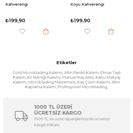
Koyu Kahverengi
Microblading K
Metodu Kale
₺199,90
₺24
₺399,90
Etiketler
Gold Microblading Kalemi
Altın Renkli Kalem
Elmas Taşlı
,
,
Kalem
Kıl Tekniği Kalemi
Manuel Kaş Aleti
Kalıcı Makyaj
,
,
,
Kalemi
Microblading Malzemesi
Kaş Çizim Kalemi
Altın
,
,
,
Kaplama Kalem
Profesyonel Microblading
,
,
1000 TL ÜZERİ
ÜCRETSİZ KARGO
1000 TL ve üzeri siparişlerinizde ücretsiz
kargo imkanı